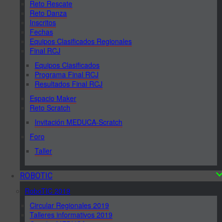
Reto Rescate
Reto Danza
Inscritos
Fechas
Equipos Clasificados Regionales
Final RCJ
Equipos Clasificados
Programa Final RCJ
Resultados Final RCJ
Espacio Maker
Reto Scratch
Invitación MEDUCA-Scratch
Foro
Taller
ROBOTIC
RoboTIC 2019
Circular Regionales 2019
Talleres informativos 2019