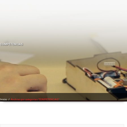
Микрозайм выдаётся через интернет при наличии паспорта
гражданина России и номера мобильного телефона
здесь
в
течение 15 минут с момента обращения. Наш ресурс
посвященный всем вариантам микрозаймов находится по адресу
http://credit-n.ru/zaymyi.html
и в круглосуточном режиме
информирует вас о самых выгодных микрозаймах онлайн.
COMPETENCIAS
Inicio
/
Archivo por categorías "COMPETENCIAS"