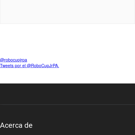
@robocupjrpa
Tweets por el @RoboCupJrPA.
Acerca de