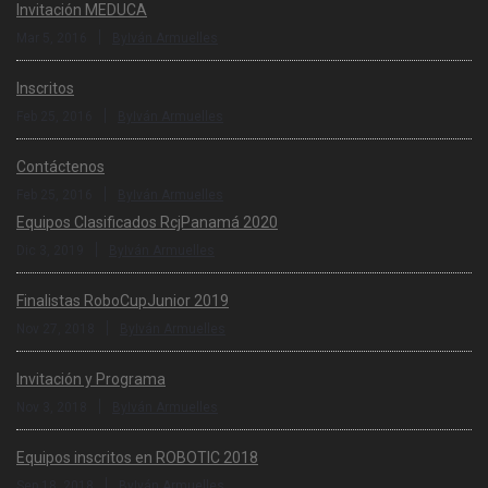
Invitación MEDUCA
|
Mar 5, 2016
ByIván Armuelles
Inscritos
|
Feb 25, 2016
ByIván Armuelles
Contáctenos
|
Feb 25, 2016
ByIván Armuelles
Equipos Clasificados RcjPanamá 2020
|
Dic 3, 2019
ByIván Armuelles
Finalistas RoboCupJunior 2019
|
Nov 27, 2018
ByIván Armuelles
Invitación y Programa
|
Nov 3, 2018
ByIván Armuelles
Equipos inscritos en ROBOTIC 2018
|
Sep 18, 2018
ByIván Armuelles