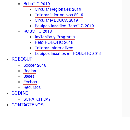
RoboTIC 2019
Circular Regionales 2019
Talleres informativos 2019
Circular MEDUCA 2019
Equipos Inscritos RoboTIC 2019
ROBOTIC 2018
Invitación y Programa
Reto ROBOTIC 2018
Talleres Informativos
Equipos inscritos en ROBOTIC 2018
ROBOCUP
Soccer 2018
Reglas
Bases
Fechas
Recursos
CODING
SCRATCH DAY
CONTÁCTENOS