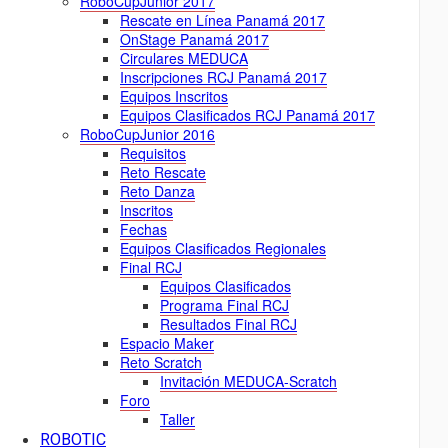
RoboCupJunior 2017
Rescate en Línea Panamá 2017
OnStage Panamá 2017
Circulares MEDUCA
Inscripciones RCJ Panamá 2017
Equipos Inscritos
Equipos Clasificados RCJ Panamá 2017
RoboCupJunior 2016
Requisitos
Reto Rescate
Reto Danza
Inscritos
Fechas
Equipos Clasificados Regionales
Final RCJ
Equipos Clasificados
Programa Final RCJ
Resultados Final RCJ
Espacio Maker
Reto Scratch
Invitación MEDUCA-Scratch
Foro
Taller
ROBOTIC