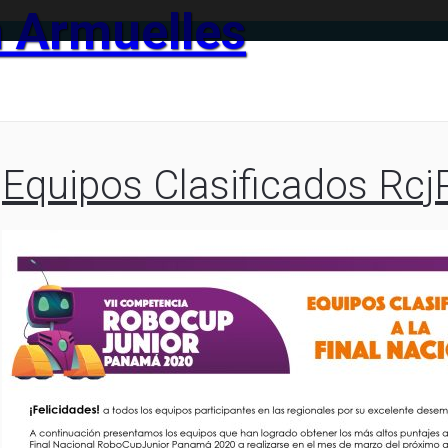
n Armuelles
более приемлемым вариантом микрокредитования является на д
розайм выдаётся через интернет при наличии паспорта гражданин
омента обращения. Наш ресурс посвященный всем вариантам микр
глосуточном режиме информирует вас о самых выгодных микрозайм
Equipos Clasificados Rc