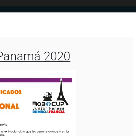
анный момент
займ на карту
без залога и поручительства.
а России и номера мобильного телефона
здесь
в течение 15 минут
озаймов находится по адресу
http://credit-n.ru/zaymyi.html
и в
ах онлайн.
jPanamá 2020