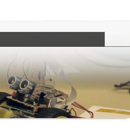
озайм выдаётся через интернет при наличии паспорта гражданина
икрозаймов находится по адресу
http://credit-n.ru/zaymyi.html
и в