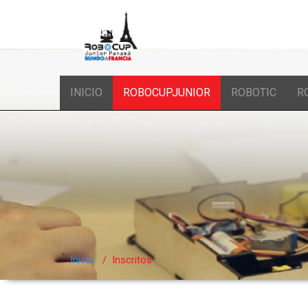
Наиболее приемлемым вариантом микрокредитования является 
России и номера мобильного телефона
здесь
в течение 15 минут 
круглосуточном режиме информирует вас о самых выгодных микро
INICIO
ROBOCUPJUNIOR
ROBOTIC
R
Inicio
/
Inscritos