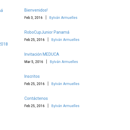
Bienvenidos!
má
|
Feb 3, 2016
ByIván Armuelles
RoboCupJunior Panamá
|
Feb 25, 2016
ByIván Armuelles
 2018
Invitación MEDUCA
|
Mar 5, 2016
ByIván Armuelles
Inscritos
|
Feb 25, 2016
ByIván Armuelles
Contáctenos
|
Feb 25, 2016
ByIván Armuelles