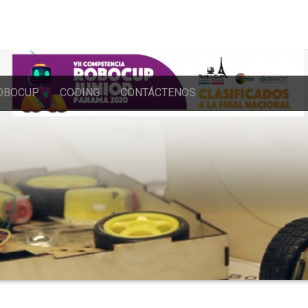
на данный момент
займ на карту
без залога и поручительства. Микр
с момента обращения. Наш ресурс посвященный всем вариантам м
займах онлайн.
OBOCUP
CODING
CONTÁCTENOS