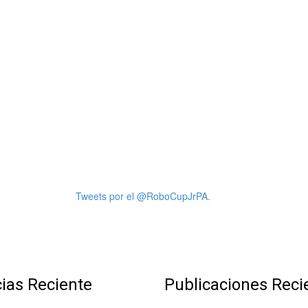
Tweets por el @RoboCupJrPA.
cias Reciente
Publicaciones Reci