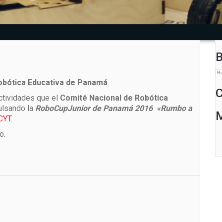
obótica Educativa de Panamá
.
C
actividades que el
Comité Nacional de Robótica
ulsando la
RoboCupJunior de Panamá 2016 «Rumbo a
CYT
.
o.