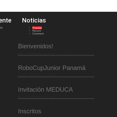
ente
Noticias
20
Popular
Recent
Comment
Bienvenidos!
Feb 3, 2016
ByIván Armuelles
|
RoboCupJunior Panamá
Feb 25, 2016
ByIván Armuelles
|
Invitación MEDUCA
Mar 5, 2016
ByIván Armuelles
|
Inscritos