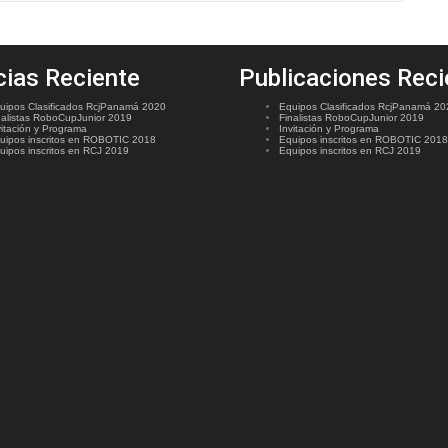
cias Reciente
Publicaciones Reci
uipos Clasificados RcjPanamá 2020
Equipos Clasificados RcjPanamá 20
nalistas RoboCupJunior 2019
Finalistas RoboCupJunior 2019
vitación y Programa
Invitación y Programa
uipos inscritos en ROBOTIC 2018
Equipos inscritos en ROBOTIC 2018
uipos inscritos en RCJ 2019
Equipos inscritos en RCJ 2019