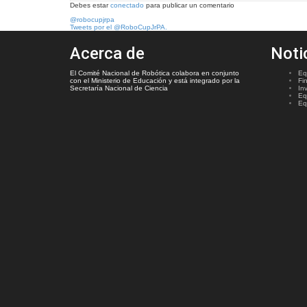
Debes estar
conectado
para publicar un comentario
@robocupjrpa
Tweets por el @RoboCupJrPA.
Acerca de
Noti
El Comité Nacional de Robótica colabora en conjunto
Eq
con el Ministerio de Educación y está integrado por la
Fi
Secretaría Nacional de Ciencia
In
Eq
Eq