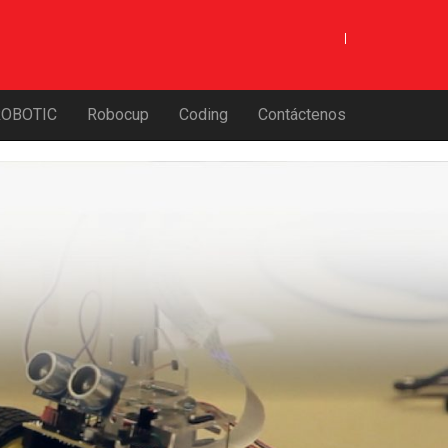
ROBOTIC
Robocup
Coding
Contáctenos
аспорта гражданина России и номера мобильного телефона
здесь
в течение 15 минут с
ыгодных микрозаймах онлайн.