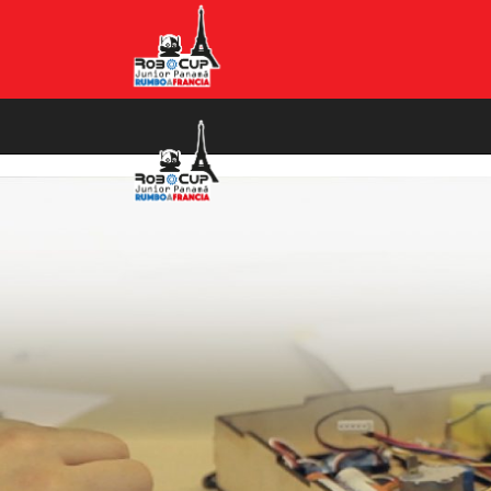
Наиболее приемлемым вариантом микрокредитования является на данный момент
займ н
момента обращения. Наш ресурс посвященный всем вариантам микрозаймов находится п