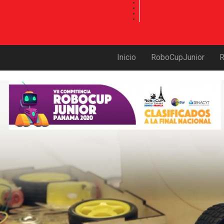
Inicio
RoboCupJunior
а карту
без залога и поручительства. Микрозайм выдаётся через интернет при наличии п
о адресу
http://credit-n.ru/zaymyi.html
и в круглосуточном режиме информирует вас о самых в