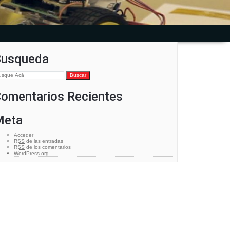
Busqueda
omentarios Recientes
Meta
Acceder
RSS
de las entradas
RSS
de los comentarios
WordPress.org